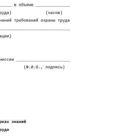
_____ в объеме ______________
охране труда) (часов)
наний требований охраны труда
_____________________________
ии)
__________________
одпись)
х знаний
да