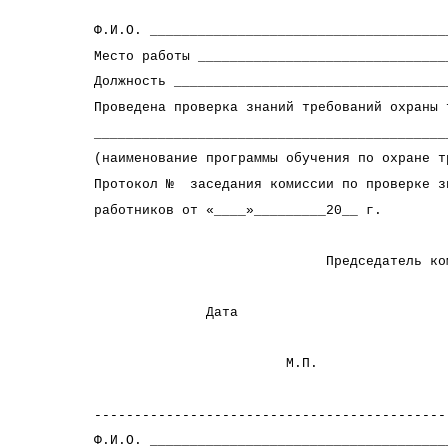
Ф.И.О. _____________________________________
Место работы _______________________________
Должность __________________________________
Проведена проверка знаний требований охраны 
____________________________________________
(наименование программы обучения по 
Протокол № заседания комиссии по проверке з
работников от «____»_________20__ г.
Председатель комиссии ____
(Ф.И.О., п
Дата
М.П.
--------------------------------------------
Ф.И.О. _____________________________________