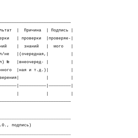
—————————————————————————————
ультат | Причина | Подпись |
рки | проверки |проверяе-|
ий | знаний | мого |
е |(очередная,| |
) № |внеочеред- | |
ного |ная и т.д.)| |
товерения| | |
———————|———————————|—————————|
| | | |
—————————————————————————————
_____________________________
ись)
_____________________________