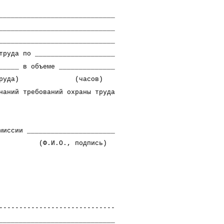
_____________________________
_____________________________
_____________________________
труда по ____________________
_____ в объеме ______________
охране труда) (часов)
наний требований охраны труда
__________________
одпись)
-----------------------------
_____________________________