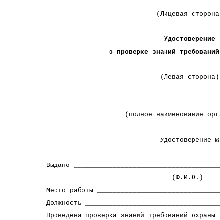
(Лицевая сторона
Удостоверение
о проверке знаний требований ох
(Левая сторона)
____________________________________________
(полное наименование органи
Удостоверение №
Выдано _____________________________________
(Ф.И.О.)
Место работы _______________________________
Должность __________________________________
Проведена проверка знаний требований охраны 