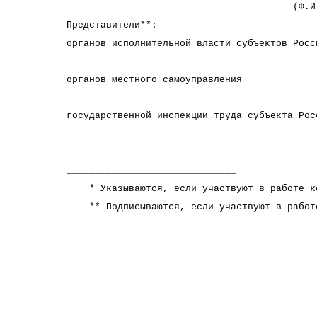
(Ф.И.О., подп
Представители**:
органов исполнительной власти субъектов Росс
(Ф.И.О., п
органов местного самоуправ
(Ф.И.О., п
государственной инспекции труда субъекта Рос
(Ф.И.О., п
______________________________
* Указываются, если участвуют в работе к
** Подписываются, если участвуют в работ