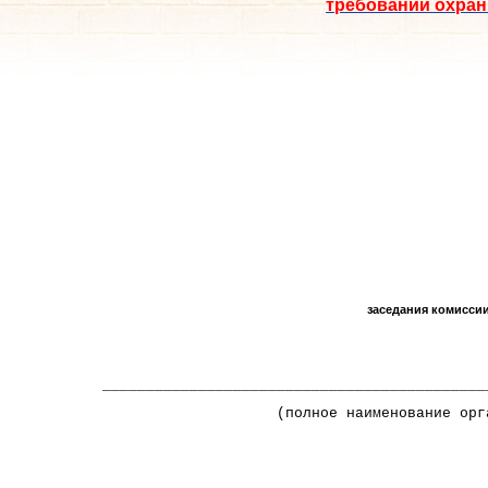
требований охран
заседания комисси
____________________________________________
(полное наименование органи
«__» _________