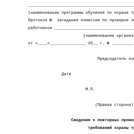
____________________________________________
(наименование программы обучения по 
Протокол № заседания комиссии по проверке з
работников _________________________________
(наименование организац
от «____»_______________ 20__ г. № _________
Председатель комиссии ____
(Ф.И.О., п
Дата
М.П.
(Правая сторона)
Сведения о повторных проверка
требований охраны тру