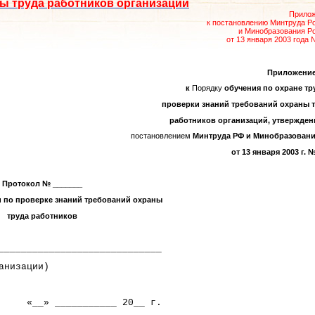
ы труда работников организаций
Прило
к постановлению Минтруда Р
и Минобразования Р
от 13 января 2003 года N
Приложение
к
Порядку
обучения по охране тр
проверки знаний требований охраны 
работников организаций, утвержде
постановлением
Минтруда РФ и Минобразовани
от 13 января 2003 г. №
Протокол № _______
и по проверке знаний требований охраны
труда работников
_____________________________
зации)
__ 20__ г.