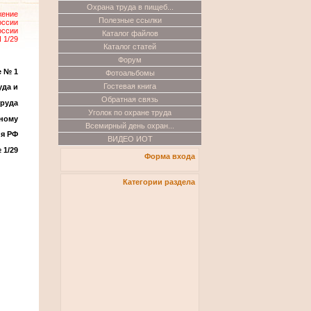
Охрана труда в пищеб...
жение
Полезные ссылки
оссии
оссии
Каталог файлов
 1/29
Каталог статей
Форум
 № 1
Фотоальбомы
Гостевая книга
уда и
Обратная связь
труда
Уголок по охране труда
нному
Всемирный день охран...
я РФ
ВИДЕО ИОТ
 1/29
Форма входа
Категории раздела