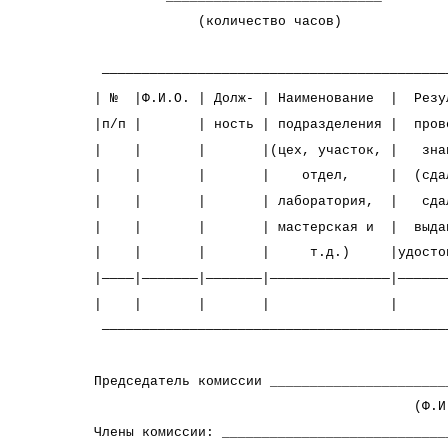
(количество часов)
———————————————————————————————————————————
| № |Ф.И.О. | Долж- | Наименование | Рез
|п/п | | ность | подразделения | прове
| | | |(цех, участок, | знан
| | | | отдел, | (сдал/н
| | | | лаборатория, | сдал
| | | | мастерская и | выдан
| | | | т.д.) |удос
|————|———————|———————|———————————————|——————
| | | | 
———————————————————————————————————————————
Председатель комиссии ______________________
(Ф.И.О., подп
Члены комиссии: ____________________________