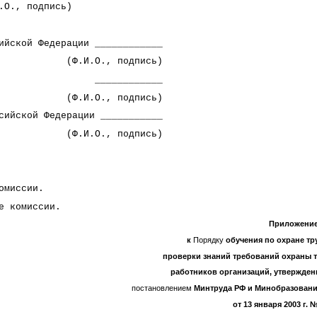
ись)
ийской Федерации ____________
одпись)
ления ____________
одпись)
сийской Федерации ___________
одпись)
омиссии.
е комиссии.
Приложение
к
Порядку
обучения по охране тр
проверки знаний требований охраны 
работников организаций, утвержде
постановлением
Минтруда РФ и Минобразовани
от 13 января 2003 г. №