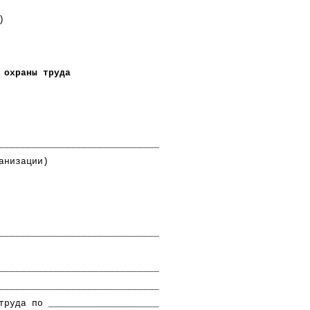
)
раны труда
_____________________________
зации)
_____________________________
_____________________________
_____________________________
труда по ____________________