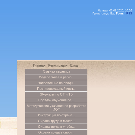
Четверг, 06.08.2026, 10:26
Приветствую Вас
Гость
|
RSS
Главная
|
Регистрация
|
Вход
Главная страница
Федеральная и регио...
Направление на вводн...
Противопожарный инст...
Журналы по ОТ и ТБ
Порядок обучения по ...
Методические указания по разработке
ИОТ
Инструкции по охране...
Охрана труда в масте...
Охрана труда в учебн...
Охрана труда в спорт...