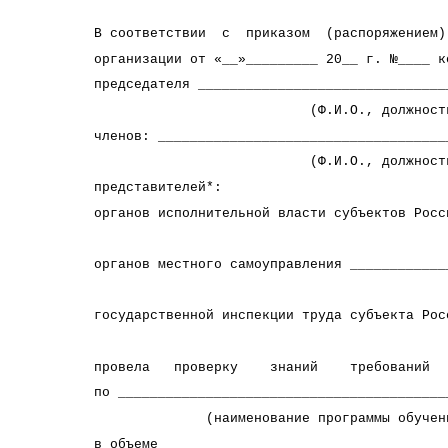
В соответствии с приказом (распоряжением)
организации от «__»_________ 20__ г. №____ к
председателя _______________________________
(Ф.И.О., должность
членов: ____________________________________
(Ф.И.О., должность
представителей*:
органов исполнительной власти субъектов Росс
(Ф.И.О., до
органов местного самоуправления ____________
(Ф.И.О., долж
государственной инспекции труда субъекта Рос
(Ф.И.О., до
провела проверку знаний требований 
по _________________________________________
(наименование программы обучения п
в объеме ___________________________