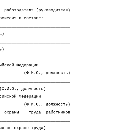
 работодателя (руководителя)
омиссия в составе:
_____________________________
)
_____________________________
)
ийской Федерации ____________
лжность)
_____________________________
ность)
сийской Федерации ___________
лжность)
охраны труда работников
_____________________________
о охране труда)